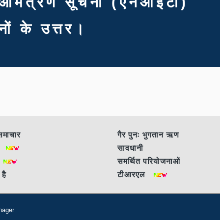
दा आमंत्रण सूचना (एनआईटी)
्नों के उत्तर।
समाचार
गैर पुनः भुगतान ऋण
एं
सावधानी
ं
समर्थित परियोजनाओं
 है
टीआरएल
nager