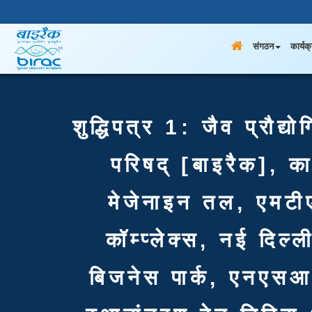
संगठन
कार्यक
शुद्धिपत्र 1: जैव प्रौद्
परिषद् [बाइरैक], क
मेजेनाइन तल, एमटी
कॉम्प्लेक्स, नई दिल
बिजनेस पार्क, एनएसआ