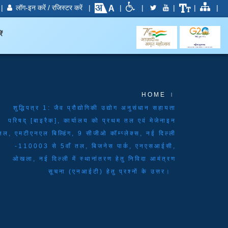
|
लॉग-इन करें / रजिस्टर करें
|
|
|
|
|
|
ें
HOME
शुद्धिपत्र 1: जैव प्रौद्योगिकी उद्योग अनुसंधान सहायता
परिषद् [बाइरैक], कार्यालय को प्रथम तल एवं मेजेनाइन
तल, एमटीएनएल बिल्डिंग, 9 सीजीओ कॉम्प्लेक्स, नई दिल्ली
-110003 से 5वाँ तल, बिजनेस पार्क, एनएसआईसी,
ओखला, नई दिल्ली में स्थानांतरण हेतु निविदा आमंत्रण
सूचना (एनआईटी) हेतु प्रश्नों के उत्तर।