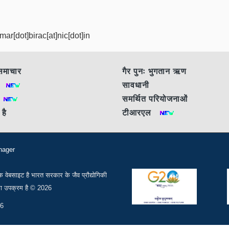
umar[dot]birac[at]nic[dot]in
समाचार
गैर पुनः भुगतान ऋण
एं
सावधानी
ं
समर्थित परियोजनाओं
 है
टीआरएल
nager
 वेबसाइट है भारत सरकार के जैव प्रौद्योगिकी
र का उपक्रम है © 2026
26