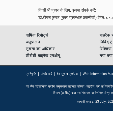
किसी भी प्रश्न के लिए, कृपया संपर्क करें:
डॉ.धीरज कुमार (मुख्य प्रबन्धक तकनीकी),ईमेल: dk
वार्षिक रिपोर्ट्स
बाइरैक 
अनुपालन
निविदा
सूचना का अधिकार
रिक्तिया
डीबीटी-बाइरैक एमओयू
नया क्या
प्रतिपुष्टि
|
संपर्क करें
|
वेब सूचना प्रबंधक
|
Web Information Ma
यह जैव प्रौद्योगिकी उद्योग अनुसंधान सहायता परिषद (बाइरैक) की आधिकारिक
विभाग (डीबीटी) द्वारा स्थापित एक सार्वजनिक क्षेत्
आखरी अपडेट: 23 July, 20