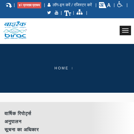
|
|
लॉग-इन करें / रजिस्टर करें
|
|
|
प्रस्ताव प्रारूप
|
|
|
Togg
navi
HOME
वार्षिक रिपोर्ट्स
अनुपालन
सूचना का अधिकार